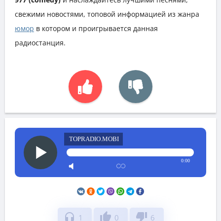
свежими новостями, топовой информацией из жанра
юмор
в котором и проигрывается данная
радиостанция.
TOPRADIO.MOBI
0:00
headphones
thumb_up
thumb_down
1
0
6