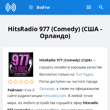
Войти
HitsRadio 977 (Comedy) (США -
Орландо)
HitsRadio 977 (Comedy) (США)
—
слушать онлайн в хорошем качестве
бесплатно только на
Топ Радио
.
Поток доступен на частоте города
Орландо
, а также на официальном
Рейтинг:
0
из
5
сайте радиостанции
hitsradio.com
. В любой точке
мира, из любого устройства слушайте эфир
hitsradio
977 (comedy)
и наслаждайтесь лучшими песнями,