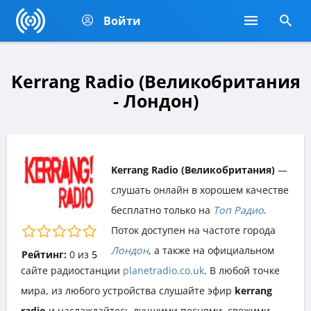
Войти
Kerrang Radio (Великобритания
- Лондон)
Kerrang Radio (Великобритания)
—
слушать онлайн в хорошем качестве
бесплатно только на
Топ Радио
.
Поток доступен на частоте города
Лондон
, а также на официальном
Рейтинг:
0
из
5
сайте радиостанции
planetradio.co.uk
. В любой точке
мира, из любого устройства слушайте эфир
kerrang
radio
и наслаждайтесь лучшими песнями, свежими