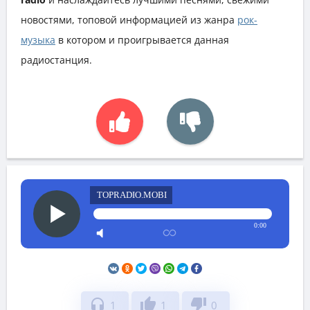
новостями, топовой информацией из жанра
рок-
музыка
в котором и проигрывается данная
радиостанция.
TOPRADIO.MOBI
0:00
headphones
thumb_up
thumb_down
1
1
0