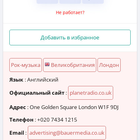
Не работает?
Добавить в избранное
Рок-музыка
Великобритания
Лондон
Язык
: Английский
Официальный сайт
:
planetradio.co.uk
Адрес
:
One Golden Square London W1F 9DJ
Телефон
:
+020 7434 1215
Email
:
advertising@bauermedia.co.uk