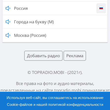
Россия
Города на букву (М)
Москва (Россия)
Добавить радио
Реклама
© TOPRADIO.MOBI
- (
2021
г).
Все права на фото и аудио материалы,
представленные на сайте
topradio.mobi
принадлежат
их законным владельцам.
Используя веб-сайт, вы соглашаетесь на использование
Cookie-файлов и нашей
политикой конфиденциальности