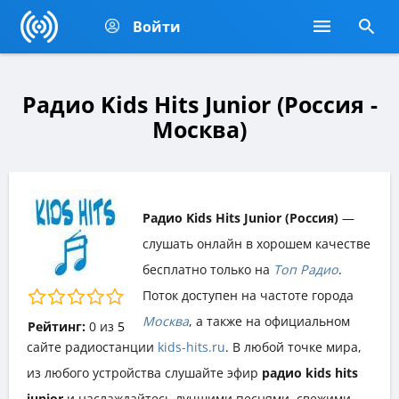
Войти
Радио Kids Hits Junior (Россия -
Москва)
Радио Kids Hits Junior (Россия)
—
слушать онлайн в хорошем качестве
бесплатно только на
Топ Радио
.
Поток доступен на частоте города
Москва
, а также на официальном
Рейтинг:
0
из
5
сайте радиостанции
kids-hits.ru
. В любой точке мира,
из любого устройства слушайте эфир
радио kids hits
junior
и наслаждайтесь лучшими песнями, свежими