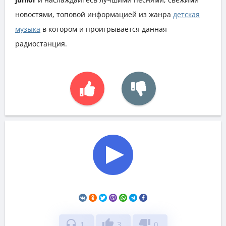
новостями, топовой информацией из жанра
детская
музыка
в котором и проигрывается данная
радиостанция.
headphones
thumb_up
thumb_down
1
3
0