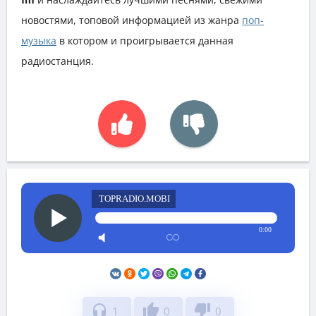
новостями, топовой информацией из жанра
поп-
музыка
в котором и проигрывается данная
радиостанция.
TOPRADIO.MOBI
0:00
headphones
thumb_up
thumb_down
1
0
0