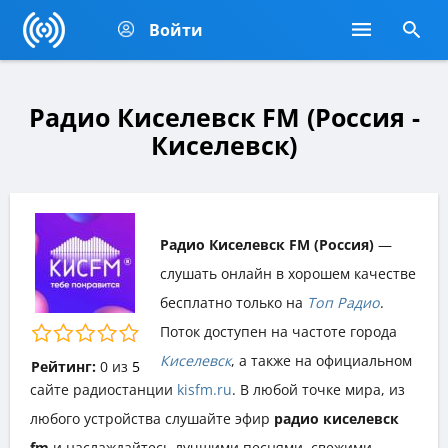
Войти
Радио Киселевск FM (Россия -
Киселевск)
Радио Киселевск FM (Россия)
—
слушать онлайн в хорошем качестве
бесплатно только на
Топ Радио
.
Поток доступен на частоте города
Киселевск
, а также на официальном
Рейтинг:
0
из
5
сайте радиостанции
kisfm.ru
. В любой точке мира, из
любого устройства слушайте эфир
радио киселевск
fm
и наслаждайтесь лучшими песнями, свежими