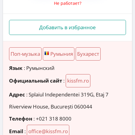
Не работает?
Добавить в избранное
Поп-музыка
Румыния
Бухарест
Язык
: Румынский
Официальный сайт
:
kissfm.ro
Адрес
:
Splaiul Independentei 319G, Etaj 7
Riverview House, București 060044
Телефон
:
+021 318 8000
Email
:
office@kissfm.ro