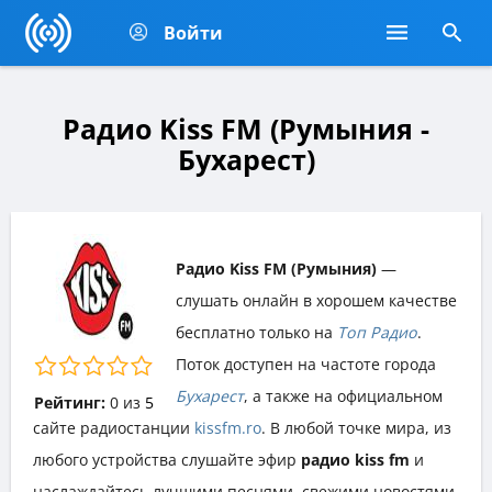
Войти
Радио Kiss FM (Румыния -
Бухарест)
Радио Kiss FM (Румыния)
—
слушать онлайн в хорошем качестве
бесплатно только на
Топ Радио
.
Поток доступен на частоте города
Бухарест
, а также на официальном
Рейтинг:
0
из
5
сайте радиостанции
kissfm.ro
. В любой точке мира, из
любого устройства слушайте эфир
радио kiss fm
и
наслаждайтесь лучшими песнями, свежими новостями,