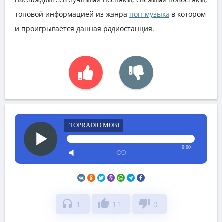
топовой информацией из жанра
поп-музыка
в котором
и проигрывается данная радиостанция.
TOPRADIO.MOBI
0:00
headphones
thumb_up
thumb_down
1
11
0