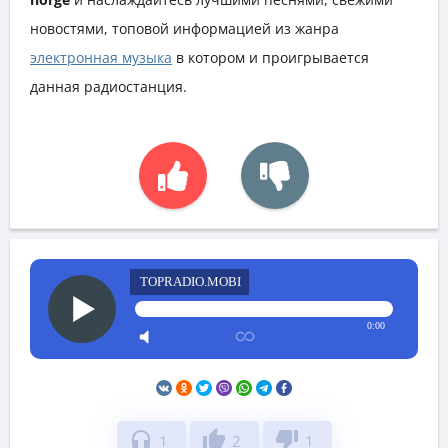
новостями, топовой информацией из жанра
электронная музыка
в котором и проигрывается
данная радиостанция.
TOPRADIO.MOBI
0:00
headphones
thumb_up
thumb_down
1
2
1