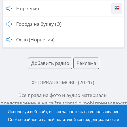
Норвегия
Города на букву (О)
Осло (Норвегия)
Добавить радио
Реклама
© TOPRADIO.MOBI
- (
2021
г).
Все права на фото и аудио материалы,
представленные на сайте
topradio.mobi
принадлежат
их законным владельцам.
Используя веб-сайт, вы соглашаетесь на использование
Cookie-файлов и нашей
политикой конфиденциальности