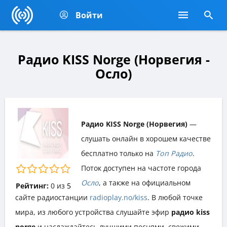
Войти
Радио KISS Norge (Норвегия -
Осло)
Радио KISS Norge (Норвегия)
—
слушать онлайн в хорошем качестве
бесплатно только на
Топ Радио
.
Поток доступен на частоте города
Осло
, а также на официальном
Рейтинг:
0
из
5
сайте радиостанции
radioplay.no/kiss
. В любой точке
мира, из любого устройства слушайте эфир
радио kiss
norge
и наслаждайтесь лучшими песнями, свежими