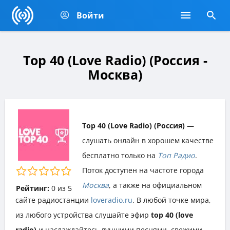
Войти
Top 40 (Love Radio) (Россия -
Москва)
Top 40 (Love Radio) (Россия)
—
слушать онлайн в хорошем качестве
бесплатно только на
Топ Радио
.
Поток доступен на частоте города
Москва
, а также на официальном
Рейтинг:
0
из
5
сайте радиостанции
loveradio.ru
. В любой точке мира,
из любого устройства слушайте эфир
top 40 (love
radio)
и наслаждайтесь лучшими песнями, свежими