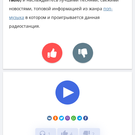
новостями, топовой информацией из жанра
поп-
музыка
в котором и проигрывается данная
радиостанция.
headphones
thumb_up
thumb_down
1
4
2