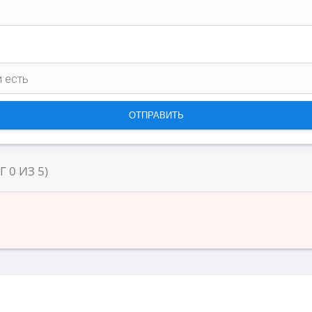
НГ
0
ИЗ
5
)