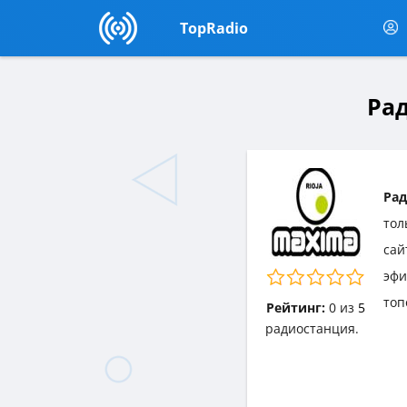
TopRadio
Ра
Ра
тол
сай
эф
топ
Рейтинг:
0
из
5
радиостанция.