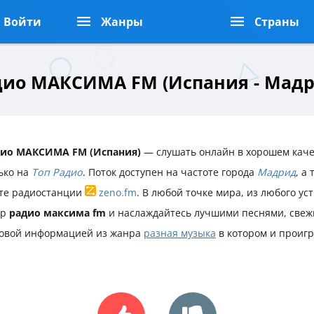
Войти
Жанры
Страны
дио МАКСИМА FM (Испания - Мадр
дио МАКСИМА FM (Испания)
— слушать онлайн в хорошем каче
ько на
Топ Радио
. Поток доступен на частоте города
Мадрид
, а
те радиостанции
zeno.fm
. В любой точке мира, из любого ус
ир
радио максима fm
и наслаждайтесь лучшими песнями, свеж
овой информацией из жанра
разная музыка
в котором и проиг