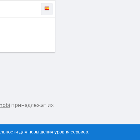
mobi
принадлежат их
альности
для повышения уровня сервиса.