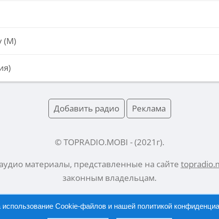
 (М)
ия)
Добавить радио
Реклама
© TOPRADIO.MOBI
- (
2021
г).
 аудио материалы, представленные на сайте
topradio.
законным владельцам.
а использование Cookie-файлов и нашей
политикой конфиденци