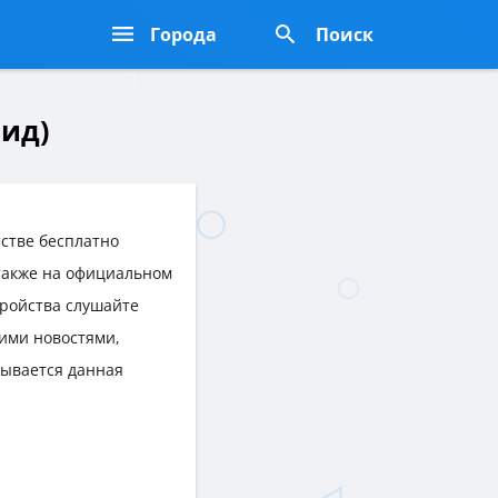
Города
Поиск
ид)
стве бесплатно
 также на официальном
тройства слушайте
ими новостями,
рывается данная