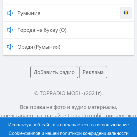
Румыния
Города на букву (О)
Орадя (Румыния)
Добавить радио
Реклама
© TOPRADIO.MOBI
- (
2021
г).
Все права на фото и аудио материалы,
представленные на сайте
topradio.mobi
принадлежат
их законным владельцам.
Используя веб-сайт, вы соглашаетесь на использование
Cookie-файлов и нашей
политикой конфиденциальности