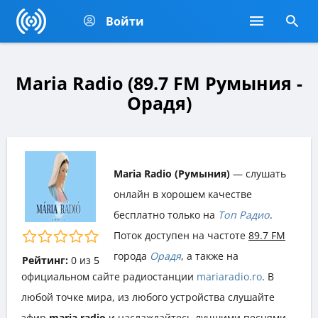
Войти
Maria Radio (89.7 FM Румыния -
Орадя)
Maria Radio (Румыния)
— слушать
онлайн в хорошем качестве
бесплатно только на
Топ Радио
.
Поток доступен на частоте
89.7 FM
города
Орадя
, а также на
Рейтинг:
0
из
5
официальном сайте радиостанции
mariaradio.ro
. В
любой точке мира, из любого устройства слушайте
эфир
maria radio
и наслаждайтесь лучшими песнями,