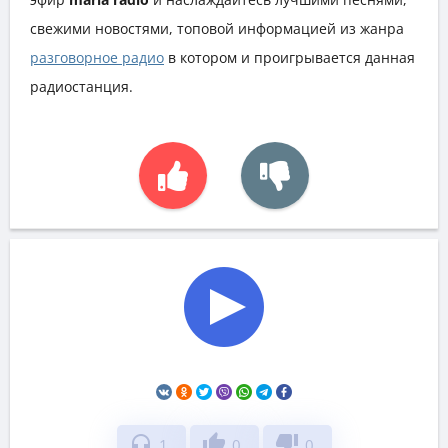
свежими новостями, топовой информацией из жанра
разговорное радио
в котором и проигрывается данная
радиостанция.
headphones
thumb_up
thumb_down
1
0
0