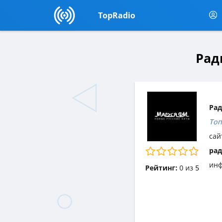
TopRadio
Рад
Рад
Топ
сай
рад
инф
Рейтинг:
0
из
5