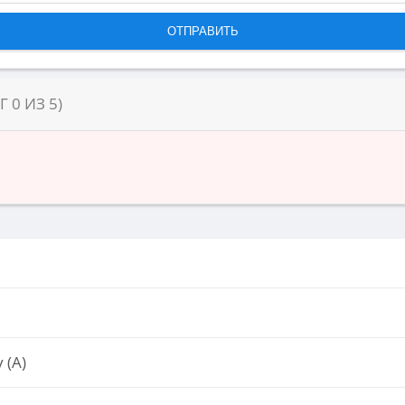
НГ
0
ИЗ
5
)
 (А)