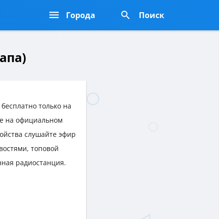
Города
Поиск
апа)
бесплатно только на
же на официальном
ройства слушайте эфир
востями, топовой
нная радиостанция.