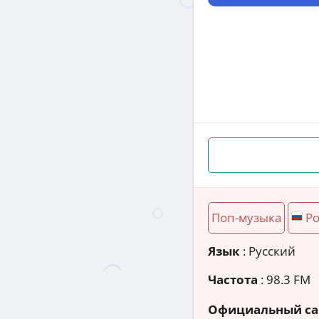
Поп-музыка
Ро
Язык
: Русский
Частота
: 98.3 FM
Официальный са