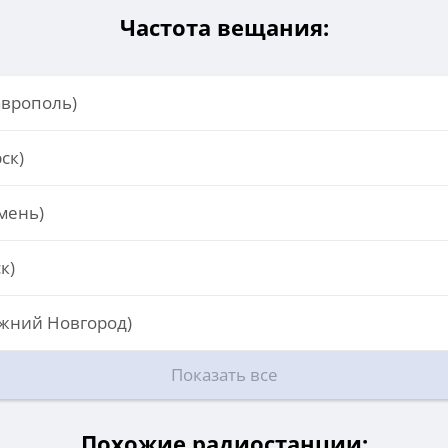
Частота вещания:
аврополь)
ск)
мень)
к)
жний Новгород)
Показать все
Похожие радиостанции: