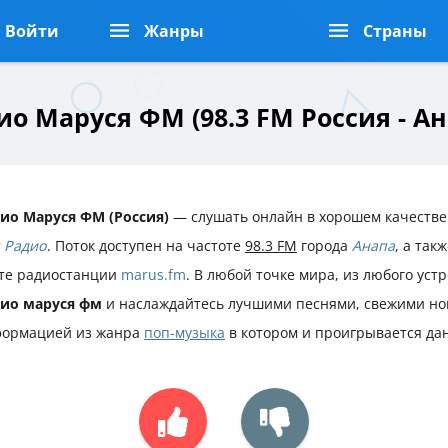
Войти
Жанры
Страны
ио Маруся ФМ (98.3 FM Россия - Ан
ио Маруся ФМ (Россия)
— слушать онлайн в хорошем качестве 
 Радио
. Поток доступен на частоте
98.3 FM
города
Анапа
, а так
те радиостанции
marus.fm
. В любой точке мира, из любого уст
ио маруся фм
и наслаждайтесь лучшими песнями, свежими но
ормацией из жанра
поп-музыка
в котором и проигрывается да