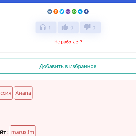
headphones
thumb_up
thumb_down
1
0
0
Не работает?
Добавить в избранное
ссия
Анапа
йт
:
marus.fm