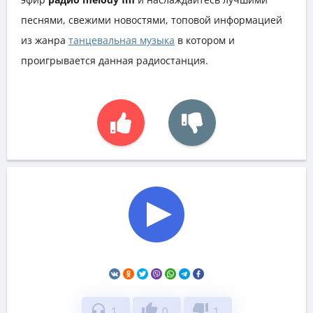
песнями, свежими новостями, топовой информацией
из жанра
танцевальная музыка
в котором и
проигрывается данная радиостанция.
headphones
thumb_up
thumb_down
1
0
1