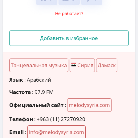
Не работает?
Добавить в избранное
Танцевальная музыка
Сирия
Дамаск
Язык
: Арабский
Частота
: 97.9 FM
Официальный сайт
:
melodysyria.com
Телефон
:
+963 (11) 27270920
Email
:
info@melodysyria.com