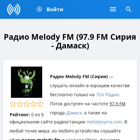
Войти
Радио Melody FM (97.9 FM Сирия
- Дамаск)
Радио Melody FM (Сирия)
—
слушать онлайн в хорошем качестве
бесплатно только на
Топ Радио
.
Поток доступен на частоте
97.9 FM
города
Дамаск
, а также на
Рейтинг:
0
из
5
официальном сайте радиостанции
melodysyria.com
. В
любой точке мира, из любого устройства слушайте
эфир
радио melody fm
и наслаждайтесь лучшими