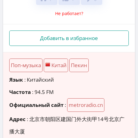
Не работает?
Добавить в избранное
Поп-музыка
Китай
Пекин
Язык
: Китайский
Частота
: 94.5 FM
Официальный сайт
:
metroradio.cn
Адрес
:
北京市朝阳区建国门外大街甲14号北京广
播大厦