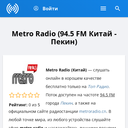
Войти
Metro Radio (94.5 FM Китай -
Пекин)
Metro Radio (Китай)
— слушать
онлайн в хорошем качестве
бесплатно только на
Топ Радио
.
Поток доступен на частоте
94.5 FM
города
Пекин
, а также на
Рейтинг:
0
из
5
официальном сайте радиостанции
metroradio.cn
. В
любой точке мира, из любого устройства слушайте
эфир
metro radio
и наслаждайтесь лучшими песнями,