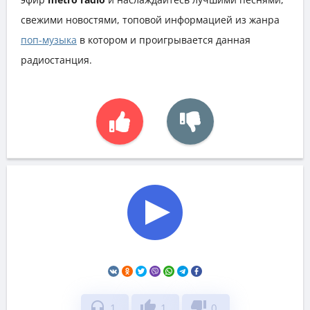
свежими новостями, топовой информацией из жанра
поп-музыка
в котором и проигрывается данная
радиостанция.
headphones
thumb_up
thumb_down
1
1
0