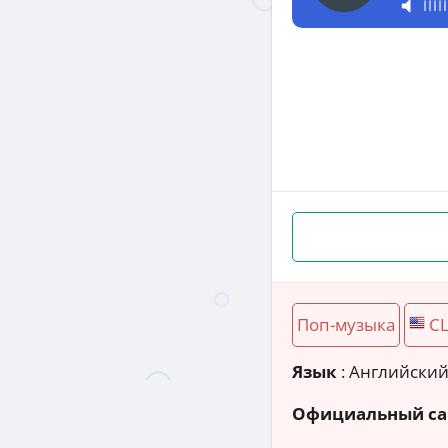
Поп-музыка
С
Язык
: Английски
Официальный са