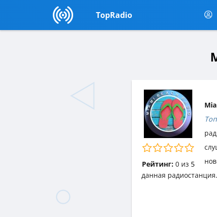
TopRadio
M
Mia
Топ
рад
слу
нов
Рейтинг:
0
из
5
данная радиостанция