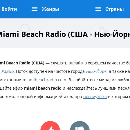
Войти
Жанры
Страны
iami Beach Radio (США - Нью-Йор
mi Beach Radio (США)
— слушать онлайн в хорошем качестве бе
 Радио
. Поток доступен на частоте города
Нью-Йорк
, а также 
иостанции
miamibeachradio.com
. В любой точке мира, из любог
шайте эфир
miami beach radio
и наслаждайтесь лучшими песня
остями, топовой информацией из жанра
поп-музыка
в котором 
.