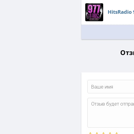
HitsRadio 
Отз