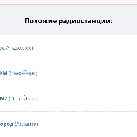
Похожие радиостанции:
ос-Анджелес)
 ФМ
(Нью-Йорк)
AMZ
(Нью-Йорк)
Город
(Атланта)