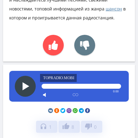
новостями, топовой информацией из жанра
шансон
в
котором и проигрывается данная радиостанция.
TOPRADIO.MOBI
0:00
headphones
thumb_up
thumb_down
1
8
0