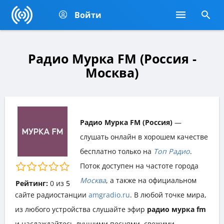
Войти
Радио Мурка FM (Россия -
Москва)
Радио Мурка FM (Россия)
—
слушать онлайн в хорошем качестве
бесплатно только на
Топ Радио
.
Поток доступен на частоте города
Москва
, а также на официальном
Рейтинг:
0
из
5
сайте радиостанции
amgradio.ru
. В любой точке мира,
из любого устройства слушайте эфир
радио мурка fm
и наслаждайтесь лучшими песнями, свежими