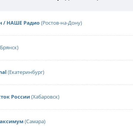
н / НАШЕ Радио
(Ростов-на-Дону)
Брянск)
nal
(Екатеринбург)
сток России
(Хабаровск)
Максимум
(Самара)