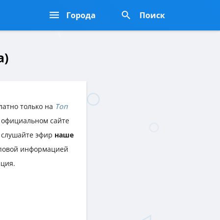
Города
Поиск
а)
латно только на
Топ
а официальном сайте
а слушайте эфир
наше
оповой информацией
ция.