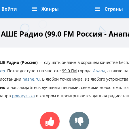
Войти
Жанры
Страны
АШЕ Радио (99.0 FM Россия - Анап
Е Радио (Россия)
— слушать онлайн в хорошем качестве бесп
ио
. Поток доступен на частоте
99.0 FM
города
Анапа
, а также н
иостанции
nashe.ru
. В любой точке мира, из любого устройств
дио
и наслаждайтесь лучшими песнями, свежими новостями, т
жанра
рок-музыка
в котором и проигрывается данная радиостан