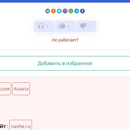
headphones
thumb_up
thumb_down
1
0
1
Не работает?
Добавить в избранное
ссия
Анапа
йт
:
nashe.ru