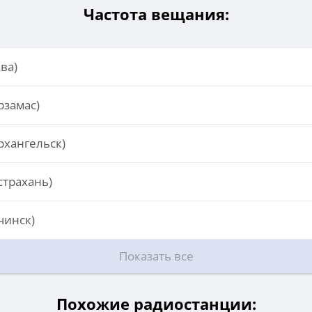
Частота вещания:
ва)
рзамас)
рхангельск)
страхань)
чинск)
Показать все
Похожие радиостанции: