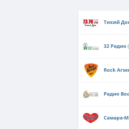
Тихий До
32 Радио
(
Rock Arse
Радио Во
Самара-