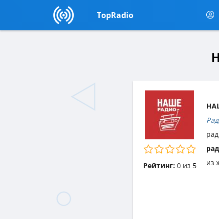
TopRadio
Н
НАШ
Рад
рад
ра
из 
Рейтинг:
0
из
5