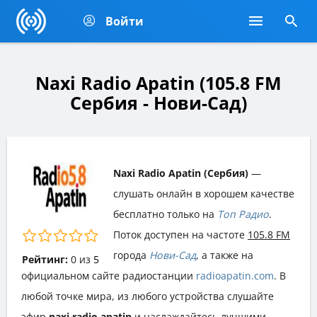
Войти
Naxi Radio Apatin (105.8 FM
Сербия - Нови-Сад)
Naxi Radio Apatin (Сербия)
—
слушать онлайн в хорошем качестве
бесплатно только на
Топ Радио
.
Поток доступен на частоте
105.8 FM
города
Нови-Сад
, а также на
Рейтинг:
0
из
5
официальном сайте радиостанции
radioapatin.com
. В
любой точке мира, из любого устройства слушайте
эфир
naxi radio apatin
и наслаждайтесь лучшими