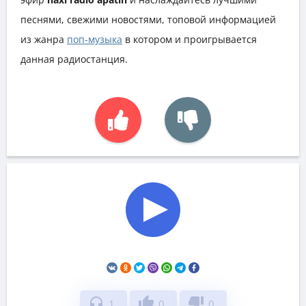
песнями, свежими новостями, топовой информацией
из жанра
поп-музыка
в котором и проигрывается
данная радиостанция.
headphones
thumb_up
thumb_down
1
0
0