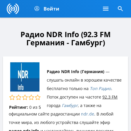
Войти
Радио NDR Info (92.3 FM
Германия - Гамбург)
Радио NDR Info (Германия)
—
слушать онлайн в хорошем качестве
бесплатно только на
Топ Радио
.
Поток доступен на частоте
92.3 FM
города
Гамбург
, а также на
Рейтинг:
0
из
5
официальном сайте радиостанции
ndr.de
. В любой
точке мира, из любого устройства слушайте эфир
радио ndr info
и наслаждайтесь лучшими песнями,