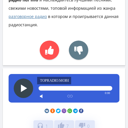
свежими новостями, топовой информацией из жанра
разговорное радио
в котором и проигрывается данная
радиостанция.
TOPRADIO.MOBI
0:00
headphones
thumb_up
thumb_down
1
7
0