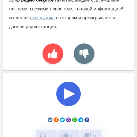
песнями, свежими новостями, топовой информацией
из жанра
поп-музыка
в котором и проигрывается
данная радиостанция.
headphones
thumb_up
thumb_down
1
0
0