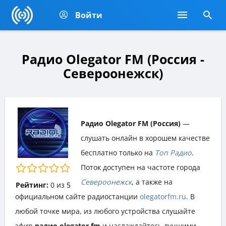
Войти
Радио Olegator FM (Россия -
Североонежск)
Радио Olegator FM (Россия)
—
слушать онлайн в хорошем качестве
бесплатно только на
Топ Радио
.
Поток доступен на частоте города
Североонежск
, а также на
Рейтинг:
0
из
5
официальном сайте радиостанции
olegatorfm.ru
. В
любой точке мира, из любого устройства слушайте
эфир
радио olegator fm
и наслаждайтесь лучшими