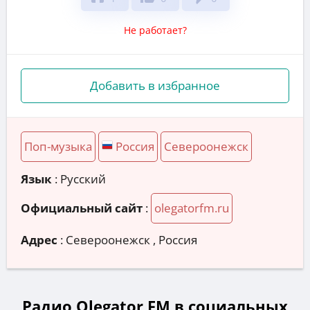
Не работает?
Добавить в избранное
Поп-музыка
Россия
Североонежск
Язык
: Русский
Официальный сайт
:
olegatorfm.ru
Адрес
:
Североонежск , Россия
Радио Olegator FM в социальных