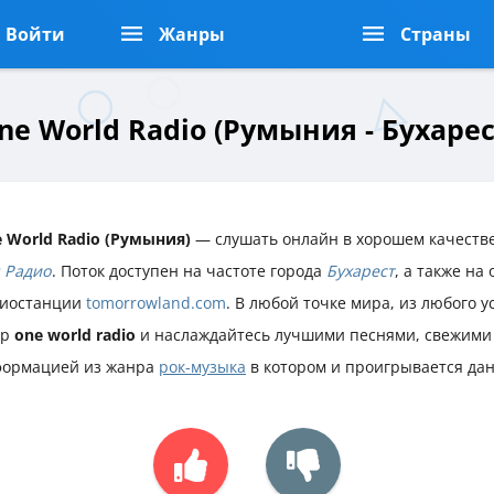
Войти
Жанры
Страны
ne World Radio (Румыния - Бухарес
 World Radio (Румыния)
— слушать онлайн в хорошем качестве
 Радио
. Поток доступен на частоте города
Бухарест
, а также на
иостанции
tomorrowland.com
. В любой точке мира, из любого 
ир
one world radio
и наслаждайтесь лучшими песнями, свежими 
ормацией из жанра
рок-музыка
в котором и проигрывается да