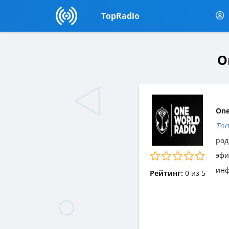
TopRadio
O
One
Топ
рад
эф
инф
Рейтинг:
0
из
5