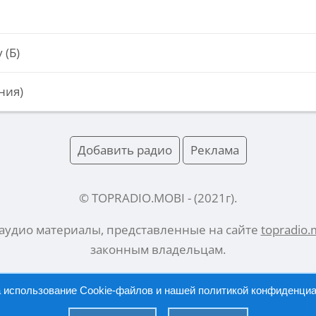
 (Б)
ния)
Добавить радио
Реклама
© TOPRADIO.MOBI
- (
2021
г).
 аудио материалы, представленные на сайте
topradio.
законным владельцам.
а использование Cookie-файлов и нашей
политикой конфиденци
Русский |
English