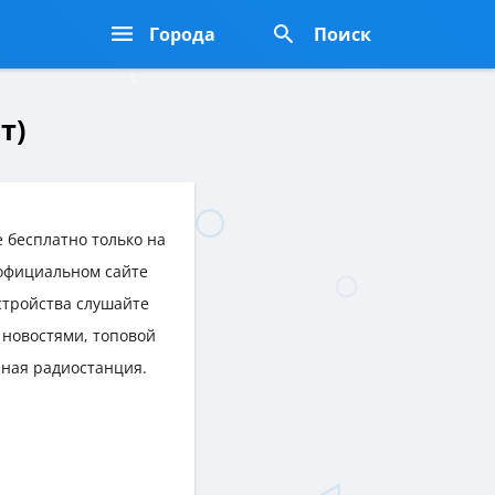
Города
Поиск
т)
 бесплатно только на
 официальном сайте
устройства слушайте
новостями, топовой
нная радиостанция.