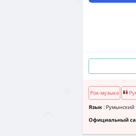
Рок-музыка
Ру
Язык
: Румынский
Официальный са