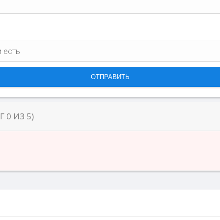
НГ
0
ИЗ
5
)