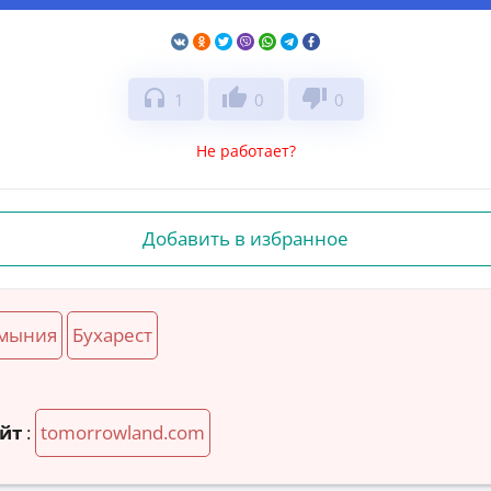
headphones
thumb_up
thumb_down
1
0
0
Не работает?
Добавить в избранное
мыния
Бухарест
йт
:
tomorrowland.com