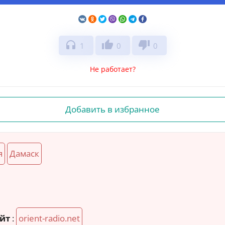
headphones
thumb_up
thumb_down
1
0
0
Не работает?
Добавить в избранное
я
Дамаск
йт
:
orient-radio.net