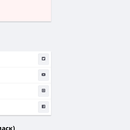
маск)