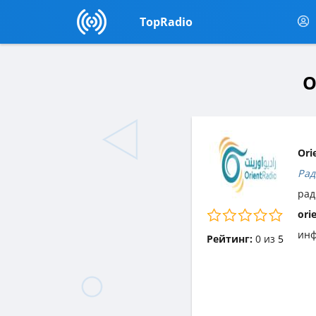
TopRadio
O
Ori
Рад
рад
ori
инф
Рейтинг:
0
из
5