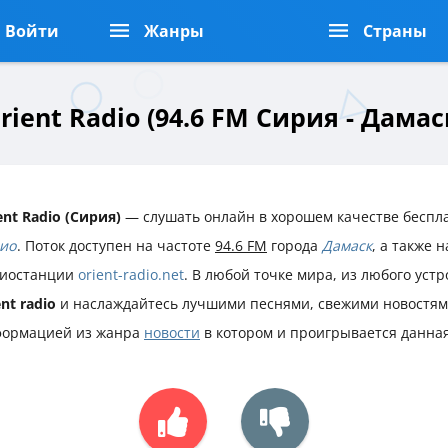
Войти
Жанры
Страны
rient Radio (94.6 FM Сирия - Дамас
ent Radio (Сирия)
— слушать онлайн в хорошем качестве беспл
ио
. Поток доступен на частоте
94.6 FM
города
Дамаск
, а также 
иостанции
orient-radio.net
. В любой точке мира, из любого уст
ent radio
и наслаждайтесь лучшими песнями, свежими новостям
ормацией из жанра
новости
в котором и проигрывается данна