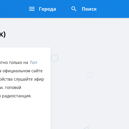
Города
Поиск
к)
атно только на
Топ
на официальном сайте
ройства слушайте эфир
и, топовой
я радиостанция.