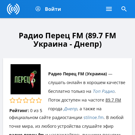
Войти
Радио Перец FM (89.7 FM
Украина - Днепр)
Радио Перец FM (Украина)
—
слушать онлайн в хорошем качестве
бесплатно только на
Топ Радио
.
Поток доступен на частоте
89.7 FM
города
Днепр
, а также на
Рейтинг:
0
из
5
официальном сайте радиостанции
stilnoe.fm
. В любой
точке мира, из любого устройства слушайте эфир
радио перец fm
и наслаждайтесь лучшими песнями,