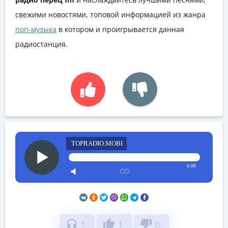
свежими новостями, топовой информацией из жанра
поп-музыка
в котором и проигрывается данная
радиостанция.
TOPRADIO.MOBI
0:00
headphones
thumb_up
thumb_down
1
1
0