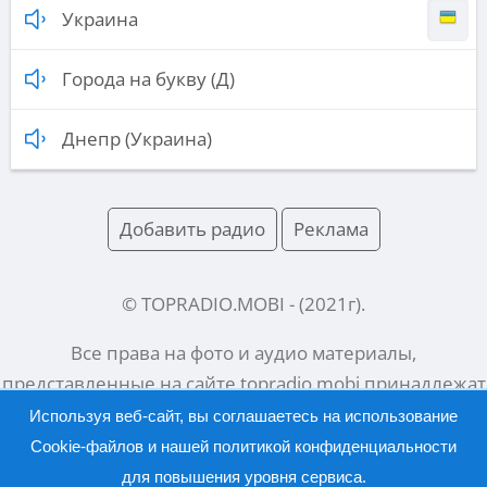
Украина
Города на букву (Д)
Днепр (Украина)
Добавить радио
Реклама
© TOPRADIO.MOBI
- (
2021
г).
Все права на фото и аудио материалы,
представленные на сайте
topradio.mobi
принадлежат
их законным владельцам.
Используя веб-сайт, вы соглашаетесь на использование
Cookie-файлов и нашей
политикой конфиденциальности
для повышения уровня сервиса.