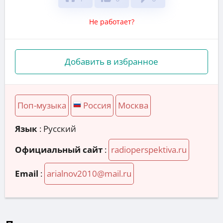
Не работает?
Добавить в избранное
Поп-музыка
Россия
Москва
Язык
: Русский
Официальный сайт
:
radioperspektiva.ru
Email
:
arialnov2010@mail.ru