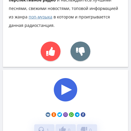
песнями, свежими новостями, топовой информацией
из жанра
поп-музыка
в котором и проигрывается
данная радиостанция.
headphones
thumb_up
thumb_down
1
0
0