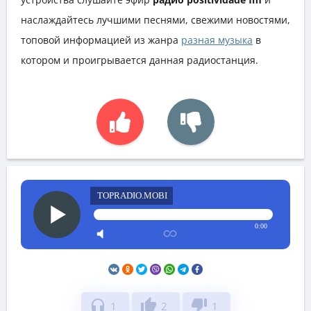
наслаждайтесь лучшими песнями, свежими новостями,
топовой информацией из жанра
разная музыка
в
котором и проигрывается данная радиостанция.
TOPRADIO.MOBI
0:00
headphones
thumb_up
thumb_down
1
2
1