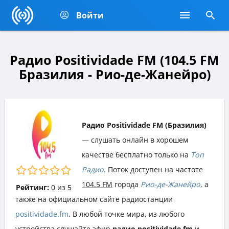
Войти
Радио Positividade FM (104.5 FM
Бразилия - Рио-де-Жанейро)
Радио Positividade FM (Бразилия)
— слушать онлайн в хорошем
качестве бесплатно только на
Топ
Радио
. Поток доступен на частоте
104.5 FM
города
Рио-де-Жанейро
, а
Рейтинг:
0
из
5
также на официальном сайте радиостанции
positividade.fm
. В любой точке мира, из любого
устройства слушайте эфир
радио positividade fm
и