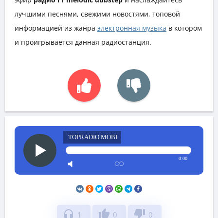
лучшими песнями, свежими новостями, топовой
информацией из жанра
электронная музыка
в котором
и проигрывается данная радиостанция.
TOPRADIO.MOBI
0:00
headphones
thumb_up
thumb_down
1
0
0