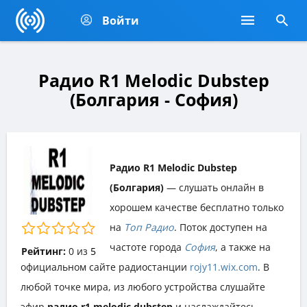
Войти
Радио R1 Melodic Dubstep
(Болгария - София)
Радио R1 Melodic Dubstep
(Болгария)
— слушать онлайн в
хорошем качестве бесплатно только
на
Топ Радио
. Поток доступен на
частоте города
София
, а также на
Рейтинг:
0
из
5
официальном сайте радиостанции
rojy11.wix.com
. В
любой точке мира, из любого устройства слушайте
эфир
радио r1 melodic dubstep
и наслаждайтесь