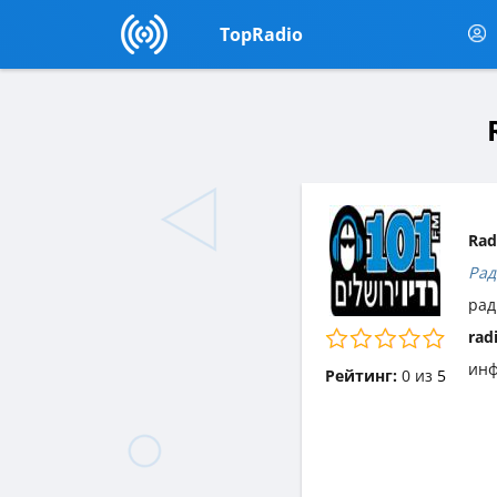
TopRadio
Rad
Рад
рад
rad
инф
Рейтинг:
0
из
5