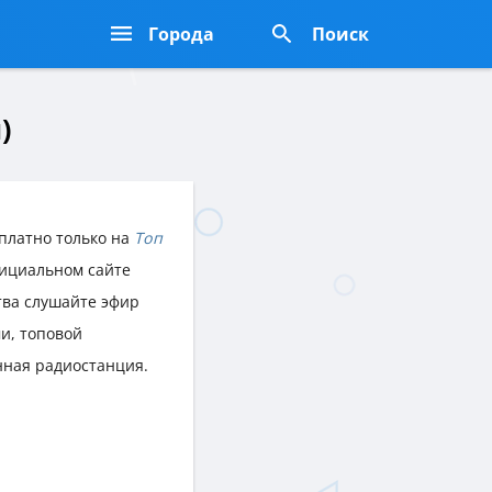
Города
Поиск
)
платно только на
Топ
фициальном сайте
ства слушайте эфир
и, топовой
нная радиостанция.