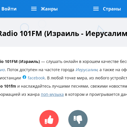
Войти
Жанры
Страны
Radio 101FM (Израиль - Иерусалим
io 101FM (Израиль)
— слушать онлайн в хорошем качестве бес
ио
. Поток доступен на частоте города
Иерусалим
, а также на о
иостанции
facebook
. В любой точке мира, из любого устрой
io 101fm
и наслаждайтесь лучшими песнями, свежими новостям
ормацией из жанра
поп-музыка
в котором и проигрывается да