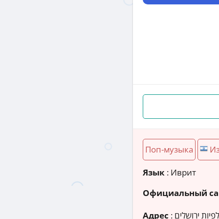
Поп-музыка
И
Язык
: Иврит
Официальный са
Адрес
: