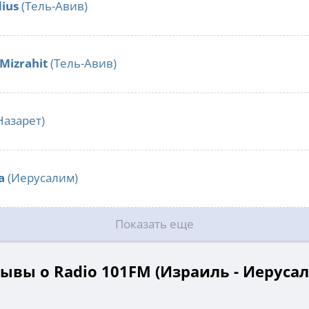
ius
(Тель-Авив)
Mizrahit
(Тель-Авив)
Назарет)
a
(Иерусалим)
Показать еще
ывы о Radio 101FM (Израиль - Иеруса