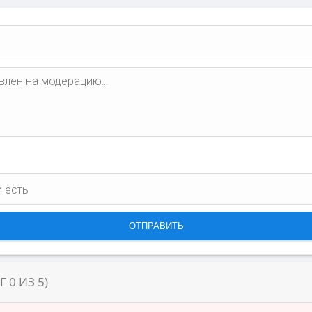
НГ
0
ИЗ
5
)