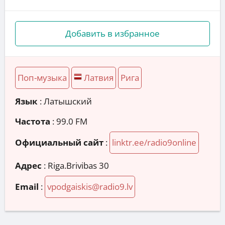
Добавить в избранное
Поп-музыка
Латвия
Рига
Язык
: Латышский
Частота
: 99.0 FM
Официальный сайт
:
linktr.ee/radio9online
Адрес
:
Riga.Brivibas 30
Email
:
vpodgaiskis@radio9.lv