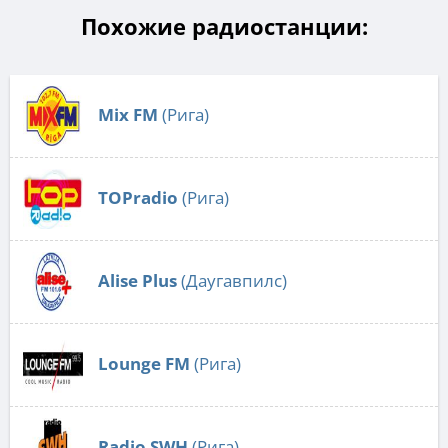
Похожие радиостанции:
Mix FM
(Рига)
TOPradio
(Рига)
Alise Plus
(Даугавпилс)
Lounge FM
(Рига)
Radio SWH
(Рига)