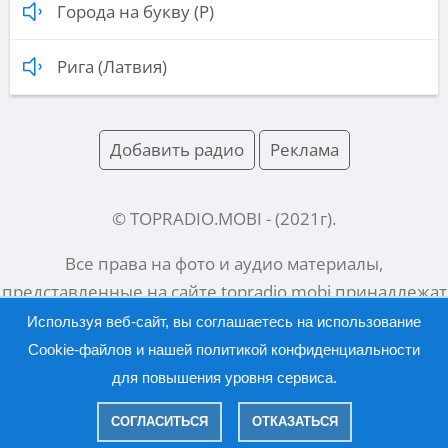
Города на букву (Р)
Рига (Латвия)
Добавить радио
Реклама
© TOPRADIO.MOBI
- (
2021
г).
Все права на фото и аудио материалы,
представленные на сайте
topradio.mobi
принадлежат
их законным владельцам.
Используя веб-сайт, вы соглашаетесь на использование
Cookie-файлов и нашей
политикой конфиденциальности
для повышения уровня сервиса.
Русский |
English
СОГЛАСИТЬСЯ
ОТКАЗАТЬСЯ
|
Политика конфиденциальности
Правообладателям