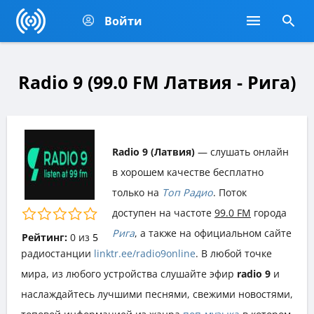
Войти
Radio 9 (99.0 FM Латвия - Рига)
Radio 9 (Латвия)
— слушать онлайн
в хорошем качестве бесплатно
только на
Топ Радио
. Поток
доступен на частоте
99.0 FM
города
Рига
, а также на официальном сайте
Рейтинг:
0
из
5
радиостанции
linktr.ee/radio9online
. В любой точке
мира, из любого устройства слушайте эфир
radio 9
и
наслаждайтесь лучшими песнями, свежими новостями,