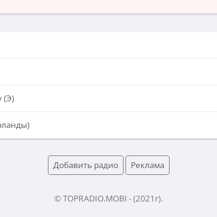
 (Э)
рланды)
Добавить радио
Реклама
© TOPRADIO.MOBI
- (
2021
г).