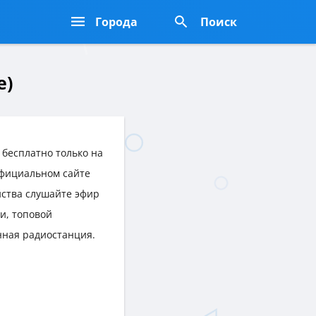
Города
Поиск
е)
бесплатно только на
 официальном сайте
йства слушайте эфир
и, топовой
нная радиостанция.