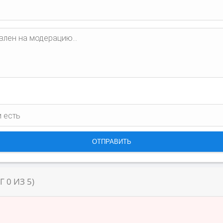
НГ
0
ИЗ
5
)