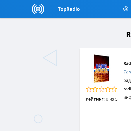
TopRadio
R
Rad
Топ
рад
rad
инф
Рейтинг:
0
из
5