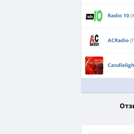
Radio 10
(
ACRadio
(
Candleligh
Отз