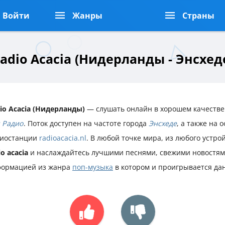
Войти
Жанры
Страны
adio Acacia (Нидерланды - Энсхед
io Acacia (Нидерланды)
— слушать онлайн в хорошем качестве 
 Радио
. Поток доступен на частоте города
Энсхеде
, а также на
иостанции
radioacacia.nl
. В любой точке мира, из любого устро
io acacia
и наслаждайтесь лучшими песнями, свежими новостям
ормацией из жанра
поп-музыка
в котором и проигрывается да