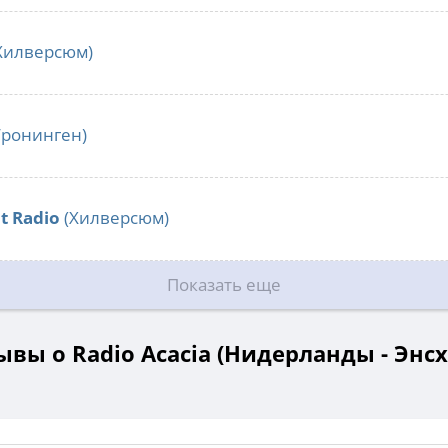
Хилверсюм)
Гронинген)
t Radio
(Хилверсюм)
Показать еще
ывы о Radio Acacia (Нидерланды - Энсх