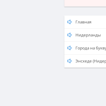
Главная
Нидерланды
Города на букву
Энсхеде (Ниде