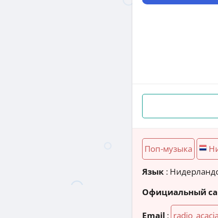
Поп-музыка
Н
Язык
: Нидерланд
Официальный са
Email
:
radio_acacia