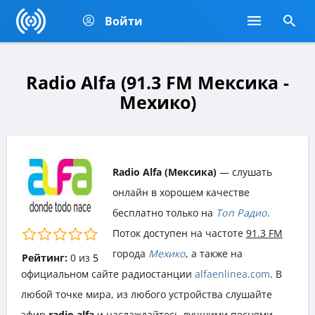
Войти
Radio Alfa (91.3 FM Мексика -
Мехико)
Radio Alfa (Мексика)
— слушать
онлайн в хорошем качестве
бесплатно только на
Топ Радио
.
Поток доступен на частоте
91.3 FM
города
Мехико
, а также на
Рейтинг:
0
из
5
официальном сайте радиостанции
alfaenlinea.com
. В
любой точке мира, из любого устройства слушайте
эфир
radio alfa
и наслаждайтесь лучшими песнями,