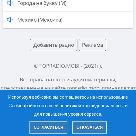
Города на букву (М)
Мехико (Мексика)
Добавить радио
Реклама
© TOPRADIO.MOBI
- (
2021
г).
Все права на фото и аудио материалы,
представленные на сайте
topradio.mobi
принадлежат
их законным владельцам.
Используя веб-сайт, вы соглашаетесь на использование
Cookie-файлов и нашей
политикой конфиденциальности
для повышения уровня сервиса.
Русский |
English
СОГЛАСИТЬСЯ
ОТКАЗАТЬСЯ
|
Политика конфиденциальности
Правообладателям