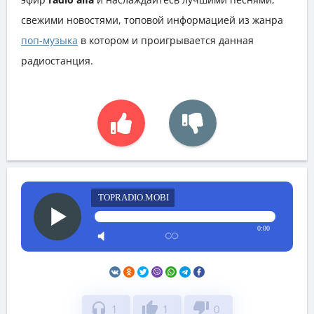
свежими новостями, топовой информацией из жанра
поп-музыка
в котором и проигрывается данная
радиостанция.
TOPRADIO.MOBI
0:00
headphones
thumb_up
thumb_down
1
1
0