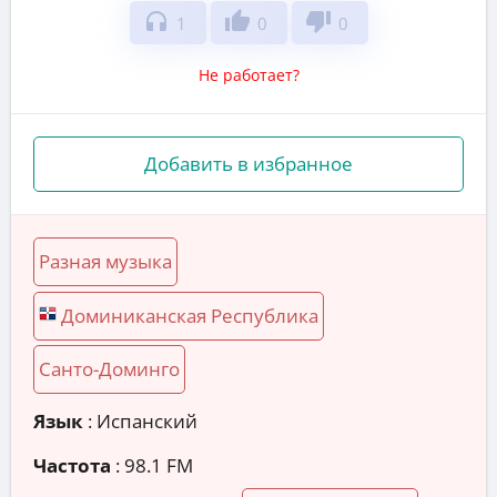
headphones
thumb_up
thumb_down
1
0
0
Не работает?
Добавить в избранное
Разная музыка
Доминиканская Республика
Санто-Доминго
Язык
: Испанский
Частота
: 98.1 FM