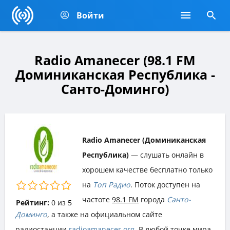
Войти
Radio Amanecer (98.1 FM
Доминиканская Республика -
Санто-Доминго)
Radio Amanecer (Доминиканская
Республика)
— слушать онлайн в
хорошем качестве бесплатно только
на
Топ Радио
. Поток доступен на
частоте
98.1 FM
города
Санто-
Рейтинг:
0
из
5
Доминго
, а также на официальном сайте
радиостанции
radioamanecer.org
. В любой точке мира,