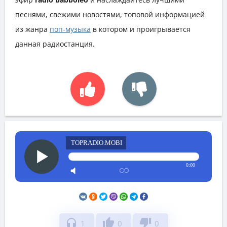
песнями, свежими новостями, топовой информацией
из жанра
поп-музыка
в котором и проигрывается
данная радиостанция.
TOPRADIO.MOBI
0:00
headphones
thumb_up
thumb_down
1
0
0