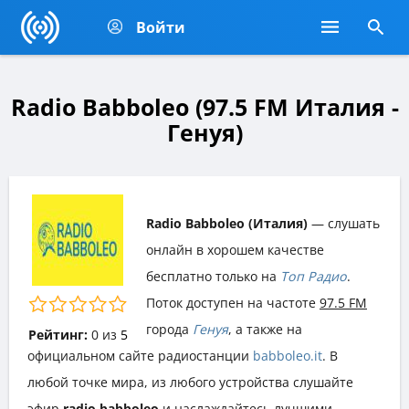
Войти
Radio Babboleo (97.5 FM Италия -
Генуя)
Radio Babboleo (Италия)
— слушать
онлайн в хорошем качестве
бесплатно только на
Топ Радио
.
Поток доступен на частоте
97.5 FM
города
Генуя
, а также на
Рейтинг:
0
из
5
официальном сайте радиостанции
babboleo.it
. В
любой точке мира, из любого устройства слушайте
эфир
radio babboleo
и наслаждайтесь лучшими