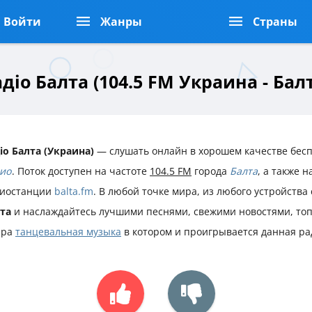
Войти
Жанры
Страны
діо Балта (104.5 FM Украина - Бал
іо Балта (Украина)
— слушать онлайн в хорошем качестве бесп
ио
. Поток доступен на частоте
104.5 FM
города
Балта
, а также 
иостанции
balta.fm
. В любой точке мира, из любого устройств
та
и наслаждайтесь лучшими песнями, свежими новостями, то
нра
танцевальная музыка
в котором и проигрывается данная ра