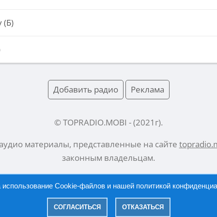
 (Б)
)
Добавить радио
Реклама
© TOPRADIO.MOBI
- (
2021
г).
 аудио материалы, представленные на сайте
topradio.
законным владельцам.
а использование Cookie-файлов и нашей
политикой конфиденци
Русский |
English
СОГЛАСИТЬСЯ
ОТКАЗАТЬСЯ
|
Политика конфиденциальности
Правообладателям