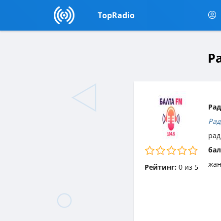
TopRadio
Ра
Рад
Рад
рад
бал
жа
Рейтинг:
0
из
5