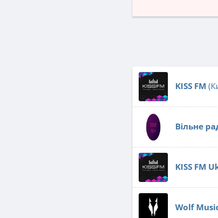
KISS FM
(К
Вільне ра
KISS FM U
Wolf Musi