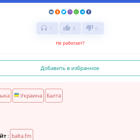
headphones
thumb_up
thumb_down
1
3
0
Не работает?
Добавить в избранное
зыка
Украина
Балта
йт
:
balta.fm