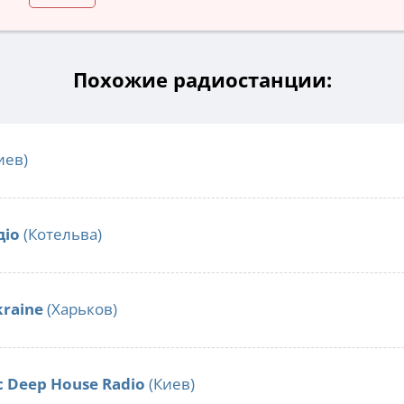
Похожие радиостанции:
иев)
діо
(Котельва)
kraine
(Харьков)
c Deep House Radio
(Киев)