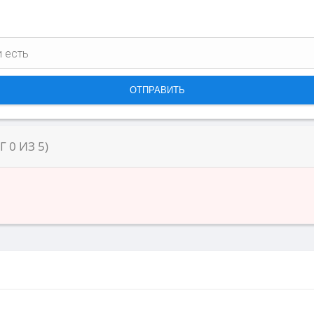
НГ
0
ИЗ
5
)