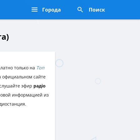
Города
Поиск
та)
латно только на
Топ
на официальном сайте
а слушайте эфир
радіо
повой информацией из
диостанция.