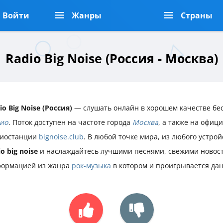
Войти
Жанры
Страны
Radio Big Noise (Россия - Москва)
io Big Noise (Россия)
— слушать онлайн в хорошем качестве бе
ио
. Поток доступен на частоте города
Москва
, а также на офиц
иостанции
bignoise.club
. В любой точке мира, из любого устро
io big noise
и наслаждайтесь лучшими песнями, свежими новост
ормацией из жанра
рок-музыка
в котором и проигрывается да