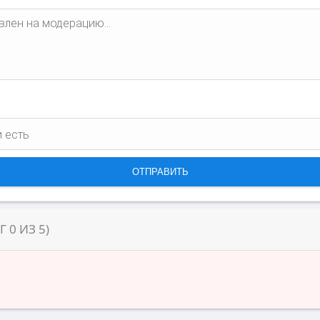
НГ
0
ИЗ
5
)