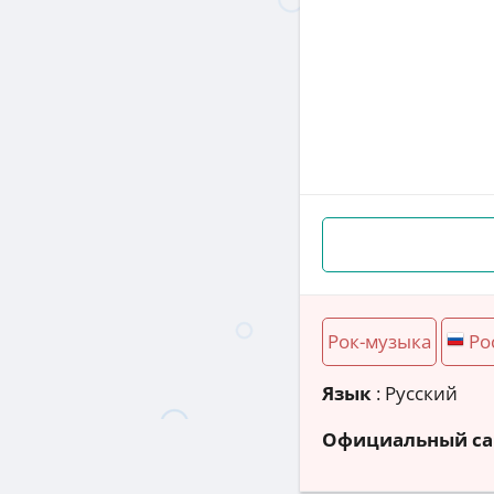
Рок-музыка
Ро
Язык
: Русский
Официальный са