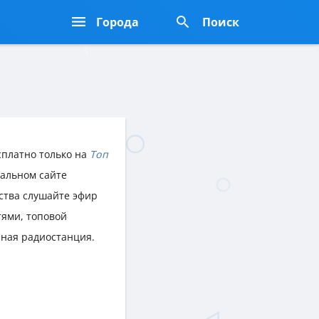
Города
Поиск
сплатно только на
Топ
иальном сайте
йства слушайте эфир
ями, топовой
нная радиостанция.