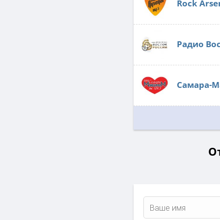
Rock Arse
Радио Во
Самара-
От