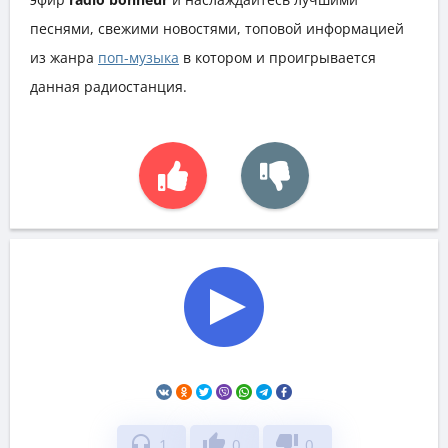
песнями, свежими новостями, топовой информацией
из жанра
поп-музыка
в котором и проигрывается
данная радиостанция.
headphones
thumb_up
thumb_down
1
0
0