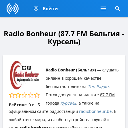
Войти
Radio Bonheur (87.7 FM Бельгия -
Курсель)
Radio Bonheur (Бельгия)
— слушать
онлайн в хорошем качестве
бесплатно только на
Топ Радио
.
Поток доступен на частоте
87.7 FM
города
Курсель
, а также на
Рейтинг:
0
из
5
официальном сайте радиостанции
radiobonheur.be
. В
любой точке мира, из любого устройства слушайте
эфир
radio bonheur
и наслаждайтесь лучшими