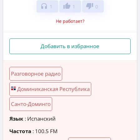
headphones
thumb_up
thumb_down
1
1
0
Не работает?
Добавить в избранное
Разговорное радио
Доминиканская Республика
Санто-Доминго
Язык
: Испанский
Частота
: 100.5 FM