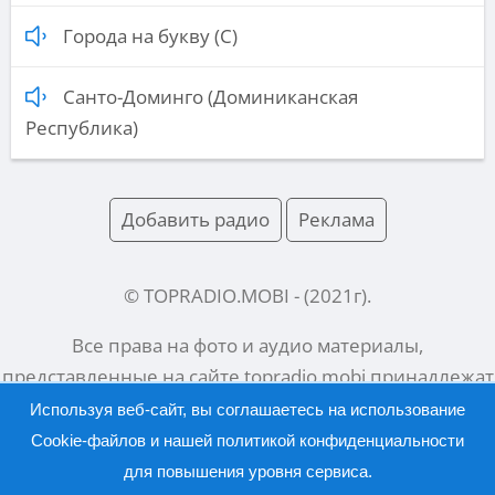
Города на букву (С)
Санто-Доминго (Доминиканская
Республика)
Добавить радио
Реклама
© TOPRADIO.MOBI
- (
2021
г).
Все права на фото и аудио материалы,
представленные на сайте
topradio.mobi
принадлежат
их законным владельцам.
Используя веб-сайт, вы соглашаетесь на использование
Cookie-файлов и нашей
политикой конфиденциальности
для повышения уровня сервиса.