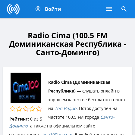
Войти
Radio Cima (100.5 FM
Доминиканская Республика -
Санто-Доминго)
Radio Cima (Доминиканская
Республика)
— слушать онлайн в
хорошем качестве бесплатно только
на
Топ Радио
. Поток доступен на
частоте
100.5 FM
города
Санто-
Рейтинг:
0
из
5
Доминго
, а также на официальном сайте
радиостанции
cima100fm.com
. В любой точке мира, из