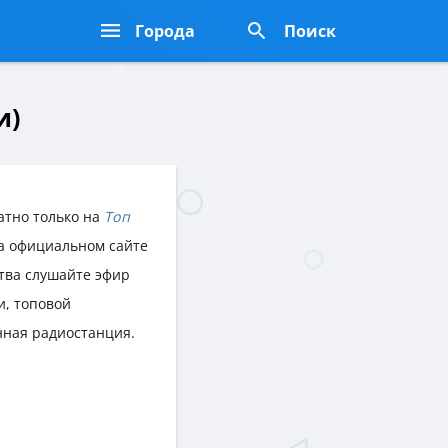
Города
Поиск
и)
атно только на
Топ
на официальном сайте
ства слушайте эфир
, топовой
нная радиостанция.