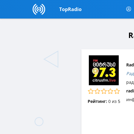
TopRadio
R
Rad
Рад
рад
rad
инф
Рейтинг:
0
из
5