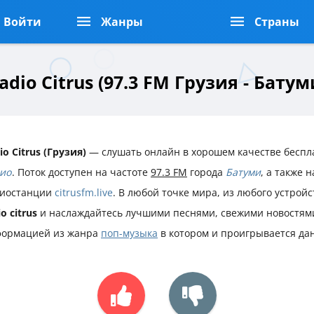
Войти
Жанры
Страны
adio Citrus (97.3 FM Грузия - Батум
io Citrus (Грузия)
— слушать онлайн в хорошем качестве беспл
ио
. Поток доступен на частоте
97.3 FM
города
Батуми
, а также 
иостанции
citrusfm.live
. В любой точке мира, из любого устрой
io citrus
и наслаждайтесь лучшими песнями, свежими новостями
ормацией из жанра
поп-музыка
в котором и проигрывается да