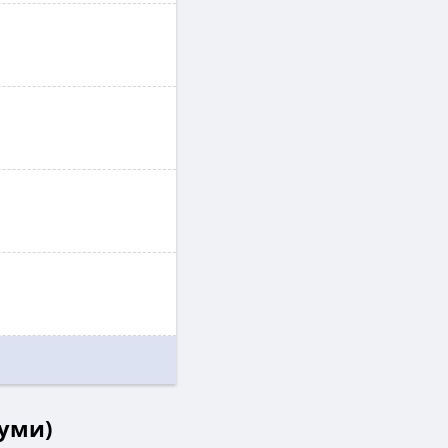
туми)