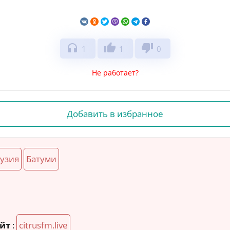
headphones
thumb_up
thumb_down
1
1
0
Не работает?
Добавить в избранное
узия
Батуми
йт
:
citrusfm.live