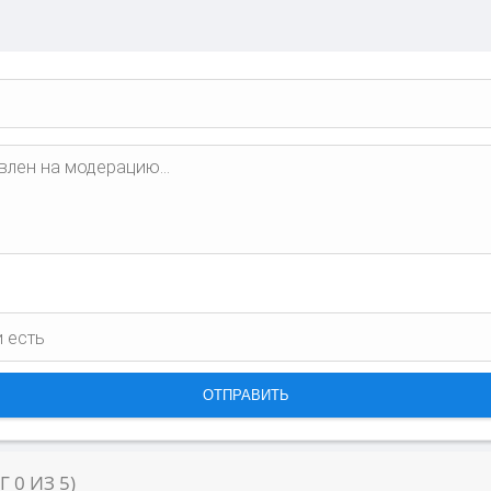
НГ
0
ИЗ
5
)