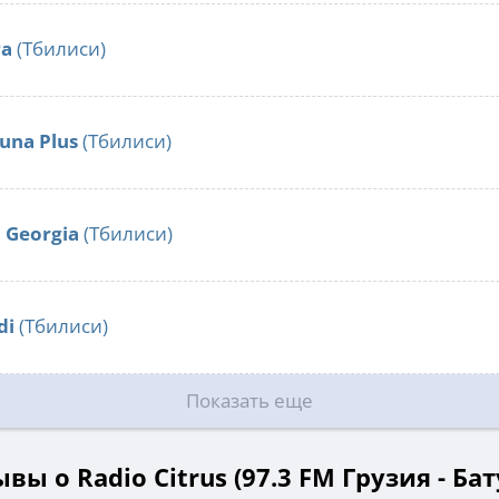
ra
(Тбилиси)
una Plus
(Тбилиси)
 Georgia
(Тбилиси)
di
(Тбилиси)
Показать еще
вы о Radio Citrus (97.3 FM Грузия - Ба