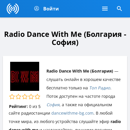
Войти
Radio Dance With Me (Болгария -
София)
Radio Dance With Me (Болгария)
—
слушать онлайн в хорошем качестве
бесплатно только на
Топ Радио
.
Поток доступен на частоте города
София
, а также на официальном
Рейтинг:
0
из
5
сайте радиостанции
dancewithme-bg.com
. В любой
точке мира, из любого устройства слушайте эфир
radio
dance with me
и наслаждайтесь лучшими песнями,