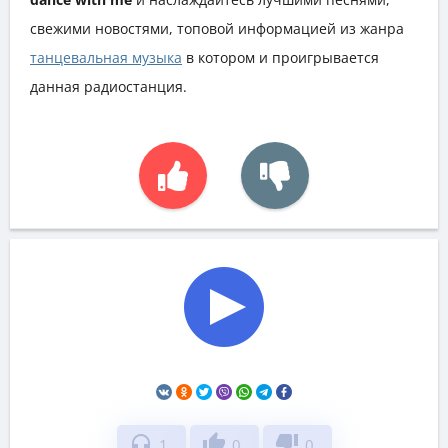
свежими новостями, топовой информацией из жанра
танцевальная музыка
в котором и проигрывается
данная радиостанция.
headphones
thumb_up
thumb_down
1
0
0