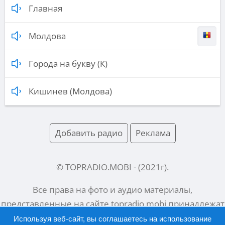
Главная
Молдова
Города на букву (К)
Кишинев (Молдова)
Добавить радио
Реклама
© TOPRADIO.MOBI
- (
2021
г).
Все права на фото и аудио материалы,
представленные на сайте
topradio.mobi
принадлежат
их законным владельцам.
Используя веб-сайт, вы соглашаетесь на использование