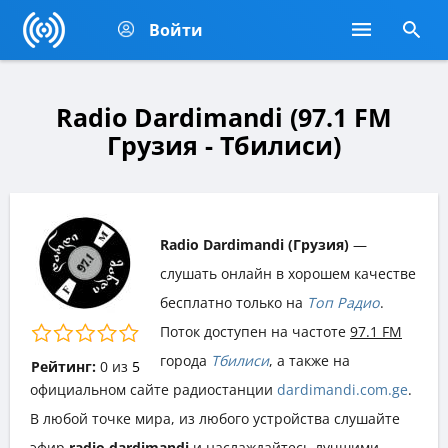
Войти
Radio Dardimandi (97.1 FM
Грузия - Тбилиси)
Radio Dardimandi (Грузия)
—
слушать онлайн в хорошем качестве
бесплатно только на
Топ Радио
.
Поток доступен на частоте
97.1 FM
города
Тбилиси
, а также на
Рейтинг:
0
из
5
официальном сайте радиостанции
dardimandi.com.ge
.
В любой точке мира, из любого устройства слушайте
эфир
radio dardimandi
и наслаждайтесь лучшими