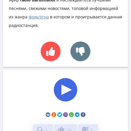
песнями, свежими новостями, топовой информацией
из жанра
фолк/этно
в котором и проигрывается данная
радиостанция.
headphones
thumb_up
thumb_down
1
26
5