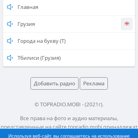
Главная
Грузия
Города на букву (Т)
Тбилиси (Грузия)
Добавить радио
Реклама
© TOPRADIO.MOBI
- (
2021
г).
Все права на фото и аудио материалы,
представленные на сайте
topradio.mobi
принадлежат
их законным владельцам.
Используя веб-сайт, вы соглашаетесь на использование