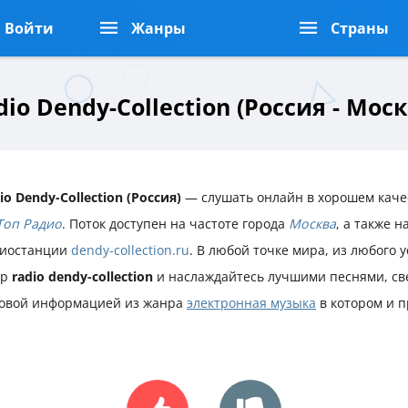
Войти
Жанры
Страны
dio Dendy-Collection (Россия - Моск
io Dendy-Collection (Россия)
— слушать онлайн в хорошем качес
Топ Радио
. Поток доступен на частоте города
Москва
, а также 
иостанции
dendy-collection.ru
. В любой точке мира, из любого 
ир
radio dendy-collection
и наслаждайтесь лучшими песнями, св
овой информацией из жанра
электронная музыка
в котором и 