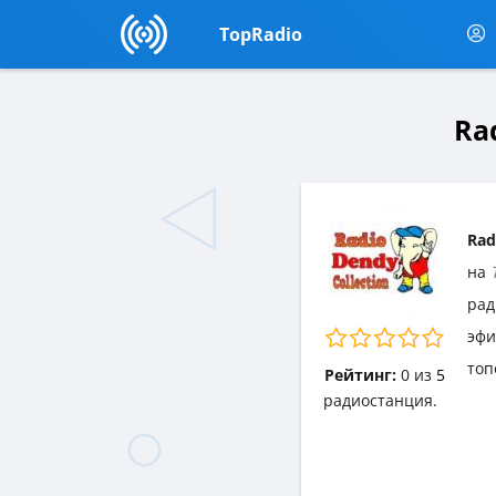
TopRadio
Ra
Rad
на
рад
эф
топ
Рейтинг:
0
из
5
радиостанция.