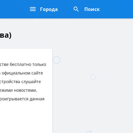
Города
Поиск
ва)
тве бесплатно только
на официальном сайте
устройства слушайте
ежими новостями,
проигрывается данная