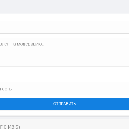
НГ
0
ИЗ
5
)