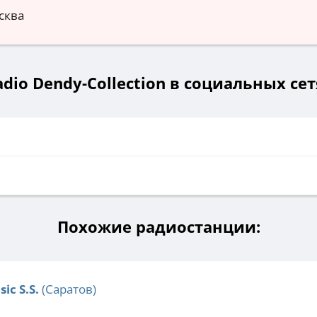
сква
adio Dendy-Collection в социальных сет
и
Похожие радиостанции:
ic S.S.
(Саратов)