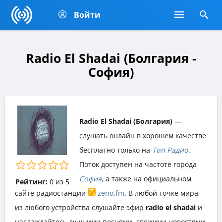
Войти
Radio El Shadai (Болгария -
София)
Radio El Shadai (Болгария)
—
слушать онлайн в хорошем качестве
бесплатно только на
Топ Радио
.
Поток доступен на частоте города
София
, а также на официальном
Рейтинг:
0
из
5
сайте радиостанции
zeno.fm
. В любой точке мира,
из любого устройства слушайте эфир
radio el shadai
и
наслаждайтесь лучшими песнями, свежими новостями,