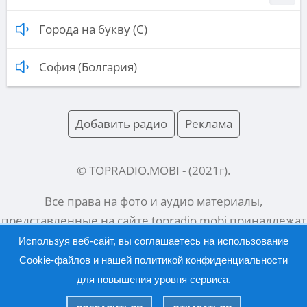
Города на букву (С)
София (Болгария)
Добавить радио
Реклама
© TOPRADIO.MOBI
- (
2021
г).
Все права на фото и аудио материалы,
представленные на сайте
topradio.mobi
принадлежат
их законным владельцам.
Используя веб-сайт, вы соглашаетесь на использование
Cookie-файлов и нашей
политикой конфиденциальности
для повышения уровня сервиса.
Русский |
English