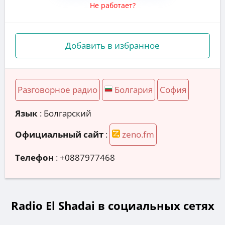
Не работает?
Добавить в избранное
Разговорное радио
Болгария
София
Язык
: Болгарский
Официальный сайт
:
zeno.fm
Телефон
:
+0887977468
Radio El Shadai в социальных сетях