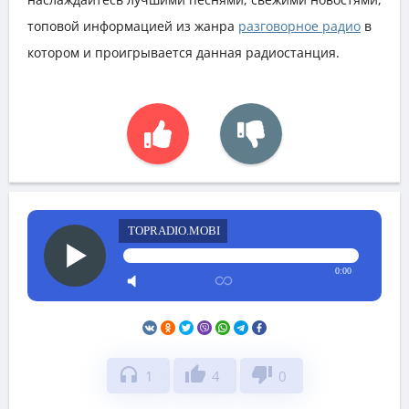
топовой информацией из жанра
разговорное радио
в
котором и проигрывается данная радиостанция.
TOPRADIO.MOBI
0:00
headphones
thumb_up
thumb_down
1
4
0