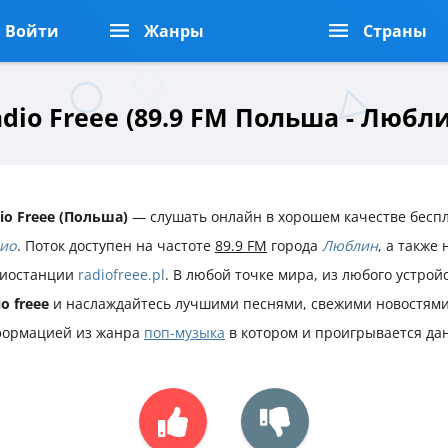
Войти
Жанры
Страны
dio Freee (89.9 FM Польша - Любл
io Freee (Польша)
— слушать онлайн в хорошем качестве беспл
ио
. Поток доступен на частоте
89.9 FM
города
Люблин
, а также
иостанции
radiofreee.pl
. В любой точке мира, из любого устрой
io freee
и наслаждайтесь лучшими песнями, свежими новостями
ормацией из жанра
поп-музыка
в котором и проигрывается да