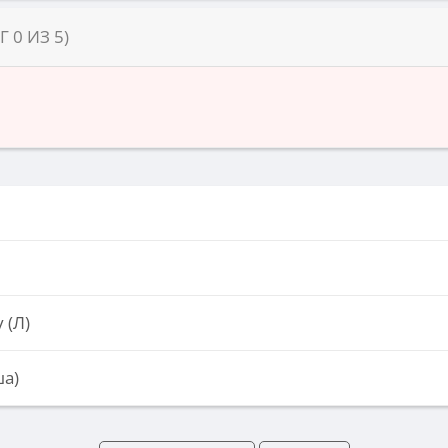
НГ
0
ИЗ
5
)
 (Л)
а)