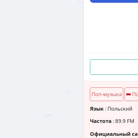
Поп-музыка
П
Язык
: Польский
Частота
: 89.9 FM
Официальный са