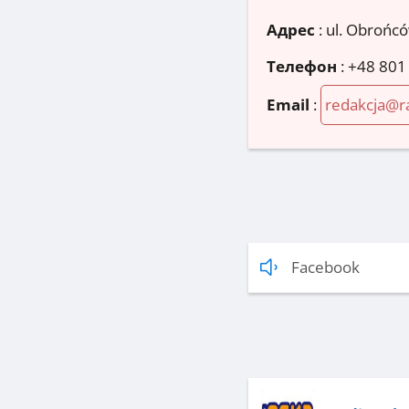
Адрес
:
ul. Obrońcó
Телефон
:
+48 801
Email
:
redakcja@ra
Facebook