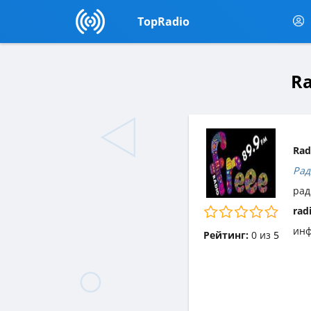
TopRadio
Ra
Rad
Рад
рад
rad
инф
Рейтинг:
0
из
5