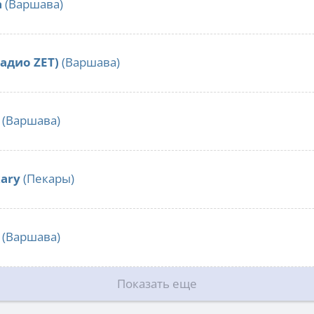
a
(Варшава)
Радио ZET)
(Варшава)
(Варшава)
kary
(Пекары)
(Варшава)
Показать еще