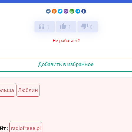
headphones
thumb_up
thumb_down
1
1
0
Не работает?
Добавить в избранное
ольша
Люблин
йт
:
radiofreee.pl