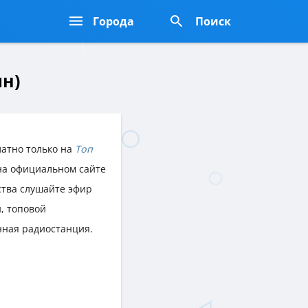
Города
Поиск
ин)
атно только на
Топ
 на официальном сайте
ства слушайте эфир
, топовой
нная радиостанция.