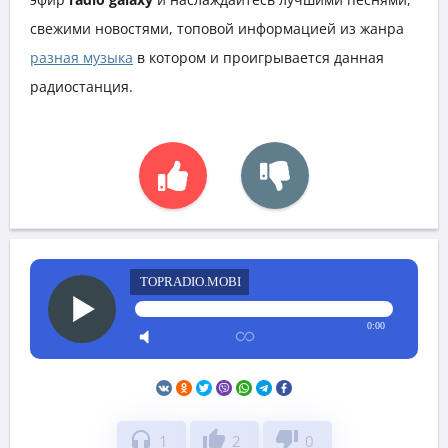
свежими новостями, топовой информацией из жанра
разная музыка
в котором и проигрывается данная
радиостанция.
TOPRADIO.MOBI
0:00
headphones
thumb_up
thumb_down
1
2
0