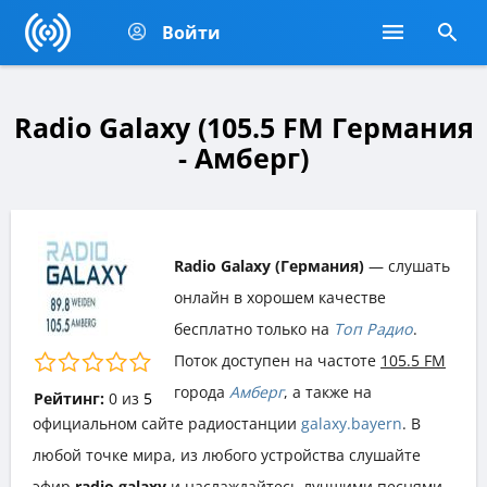
Войти
Radio Galaxy (105.5 FM Германия
- Амберг)
Radio Galaxy (Германия)
— слушать
онлайн в хорошем качестве
бесплатно только на
Топ Радио
.
Поток доступен на частоте
105.5 FM
города
Амберг
, а также на
Рейтинг:
0
из
5
официальном сайте радиостанции
galaxy.bayern
. В
любой точке мира, из любого устройства слушайте
эфир
radio galaxy
и наслаждайтесь лучшими песнями,