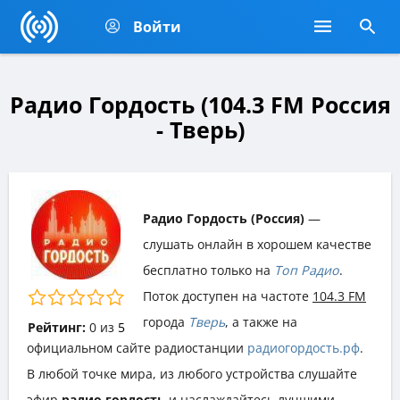
Войти
Радио Гордость (104.3 FM Россия
- Тверь)
Радио Гордость (Россия)
—
слушать онлайн в хорошем качестве
бесплатно только на
Топ Радио
.
Поток доступен на частоте
104.3 FM
города
Тверь
, а также на
Рейтинг:
0
из
5
официальном сайте радиостанции
радиогордость.рф
.
В любой точке мира, из любого устройства слушайте
эфир
радио гордость
и наслаждайтесь лучшими