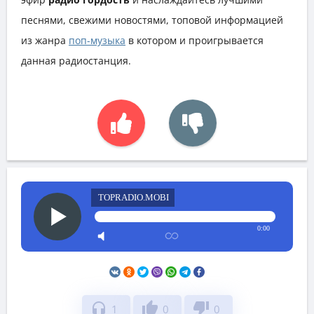
песнями, свежими новостями, топовой информацией
из жанра
поп-музыка
в котором и проигрывается
данная радиостанция.
TOPRADIO.MOBI
0:00
headphones
thumb_up
thumb_down
1
0
0