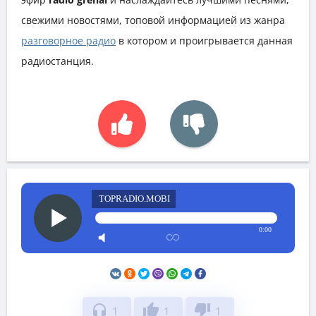
свежими новостями, топовой информацией из жанра
разговорное радио
в котором и проигрывается данная
радиостанция.
TOPRADIO.MOBI
0:00
headphones
thumb_up
thumb_down
1
1
1