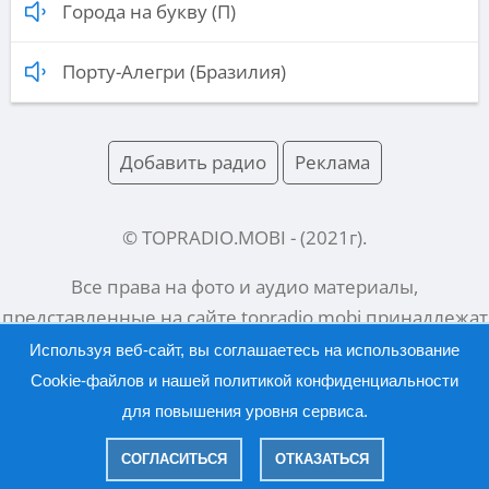
Города на букву (П)
Порту-Алегри (Бразилия)
Добавить радио
Реклама
© TOPRADIO.MOBI
- (
2021
г).
Все права на фото и аудио материалы,
представленные на сайте
topradio.mobi
принадлежат
их законным владельцам.
Используя веб-сайт, вы соглашаетесь на использование
Cookie-файлов и нашей
политикой конфиденциальности
для повышения уровня сервиса.
Русский |
English
СОГЛАСИТЬСЯ
ОТКАЗАТЬСЯ
|
Политика конфиденциальности
Правообладателям