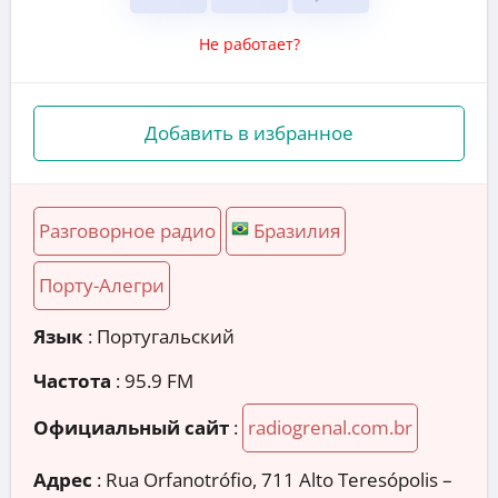
Не работает?
Добавить в избранное
Разговорное радио
Бразилия
Порту-Алегри
Язык
: Португальский
Частота
: 95.9 FM
Официальный сайт
:
radiogrenal.com.br
Адрес
:
Rua Orfanotrófio, 711 Alto Teresópolis –