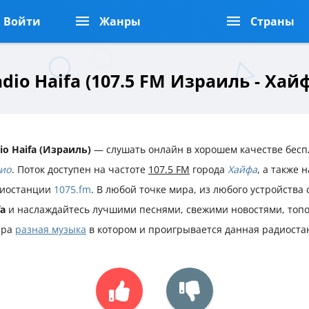
Войти
Жанры
Страны
dio Haifa (107.5 FM Израиль - Хай
io Haifa (Израиль)
— слушать онлайн в хорошем качестве бесп
ио
. Поток доступен на частоте
107.5 FM
города
Хайфа
, а также 
иостанции
1075.fm
. В любой точке мира, из любого устройства
fa
и наслаждайтесь лучшими песнями, свежими новостями, топ
нра
разная музыка
в котором и проигрывается данная радиоста