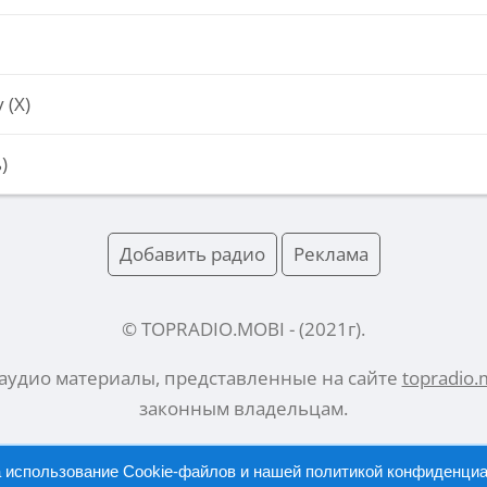
 (Х)
)
Добавить радио
Реклама
© TOPRADIO.MOBI
- (
2021
г).
 аудио материалы, представленные на сайте
topradio.
законным владельцам.
а использование Cookie-файлов и нашей
политикой конфиденци