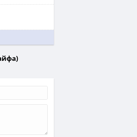
айфа)