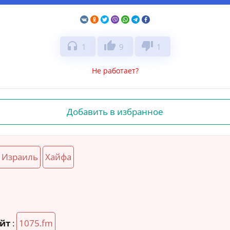
headphones
thumb_up
thumb_down
1
9
1
Не работает?
Добавить в избранное
Израиль
Хайфа
йт
:
1075.fm