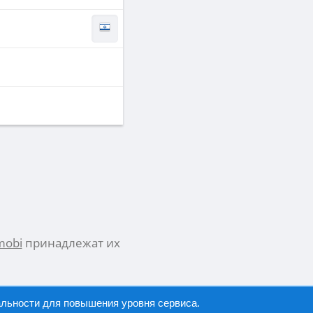
mobi
принадлежат их
альности
для повышения уровня сервиса.