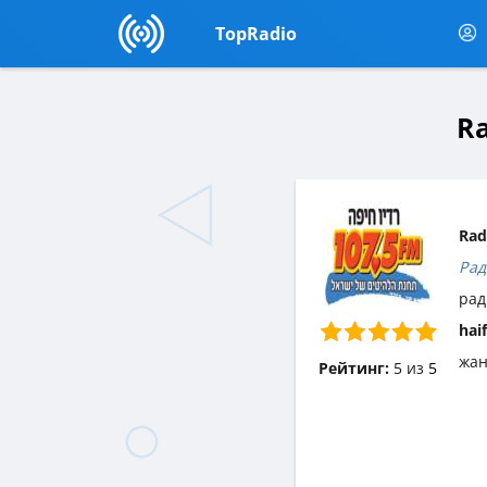
TopRadio
Ra
Rad
Рад
рад
hai
жа
Рейтинг:
5
из
5