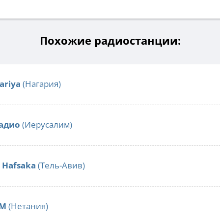
Похожие радиостанции:
ariya
(Нагария)
адио
(Иерусалим)
o Hafsaka
(Тель-Авив)
FM
(Нетания)