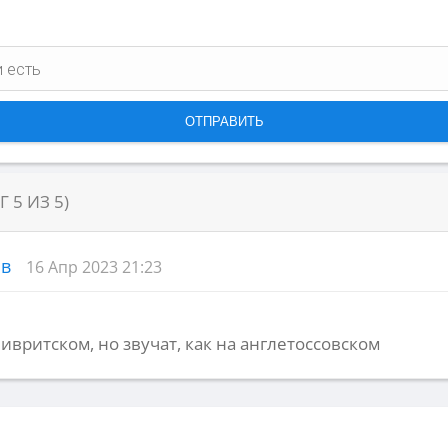
НГ
5
ИЗ
5
)
ов
16 Апр 2023 21:23
ивритском, но звучат, как на англетоссовском