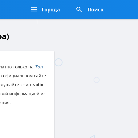
Города
Поиск
фа)
латно только на
Топ
на официальном сайте
 слушайте эфир
radio
овой информацией из
нция.