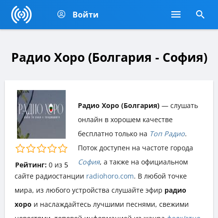
Войти
Радио Хоро (Болгария - София)
Радио Хоро (Болгария)
— слушать
онлайн в хорошем качестве
бесплатно только на
Топ Радио
.
Поток доступен на частоте города
София
, а также на официальном
Рейтинг:
0
из
5
сайте радиостанции
radiohoro.com
. В любой точке
мира, из любого устройства слушайте эфир
радио
хоро
и наслаждайтесь лучшими песнями, свежими