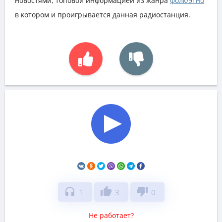
новостями, топовой информацией из жанра
фолк/этно
в котором и проигрывается данная радиостанция.
headphones
thumb_up
thumb_down
1
3
0
Не работает?