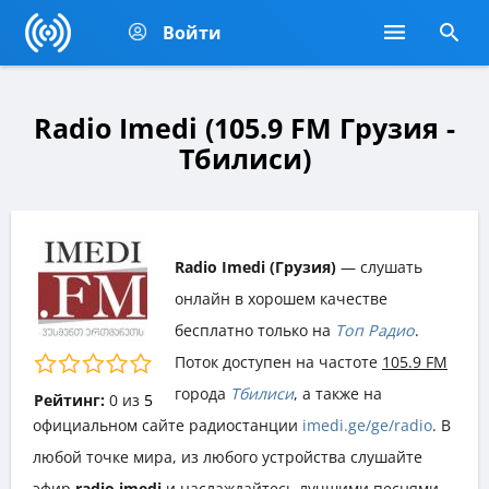
Войти
Radio Imedi (105.9 FM Грузия -
Тбилиси)
Radio Imedi (Грузия)
— слушать
онлайн в хорошем качестве
бесплатно только на
Топ Радио
.
Поток доступен на частоте
105.9 FM
города
Тбилиси
, а также на
Рейтинг:
0
из
5
официальном сайте радиостанции
imedi.ge/ge/radio
. В
любой точке мира, из любого устройства слушайте
эфир
radio imedi
и наслаждайтесь лучшими песнями,