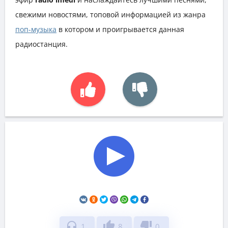
свежими новостями, топовой информацией из жанра
поп-музыка
в котором и проигрывается данная
радиостанция.
headphones
thumb_up
thumb_down
1
8
0