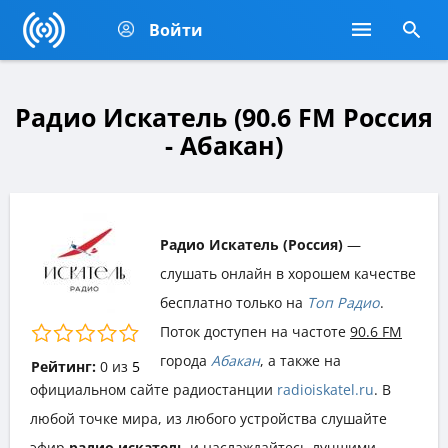
Войти
Радио Искатель (90.6 FM Россия
- Абакан)
Радио Искатель (Россия)
—
слушать онлайн в хорошем качестве
бесплатно только на
Топ Радио
.
Поток доступен на частоте
90.6 FM
города
Абакан
, а также на
Рейтинг:
0
из
5
официальном сайте радиостанции
radioiskatel.ru
. В
любой точке мира, из любого устройства слушайте
эфир
радио искатель
и наслаждайтесь лучшими