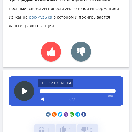
песнями, свежими новостями, топовой информацией
из жанра
рок-музыка
в котором и проигрывается
данная радиостанция.
TOPRADIO.MOBI
0:00
headphones
thumb_up
thumb_down
1
1
0