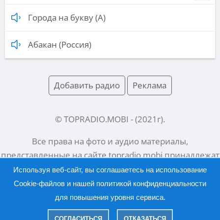
Города на букву (А)
Абакан (Россия)
Добавить радио
Реклама
© TOPRADIO.MOBI
- (
2021
г).
Все права на фото и аудио материалы,
представленные на сайте
topradio.mobi
принадлежат
их законным владельцам.
Используя веб-сайт, вы соглашаетесь на использование
Cookie-файлов и нашей
политикой конфиденциальности
для повышения уровня сервиса.
Русский |
English
СОГЛАСИТЬСЯ
ОТКАЗАТЬСЯ