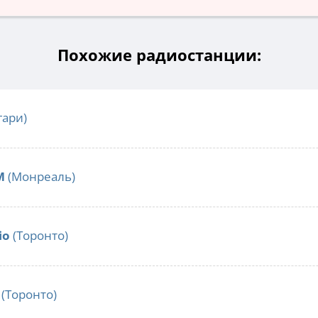
Похожие радиостанции:
гари)
M
(Монреаль)
io
(Торонто)
(Торонто)