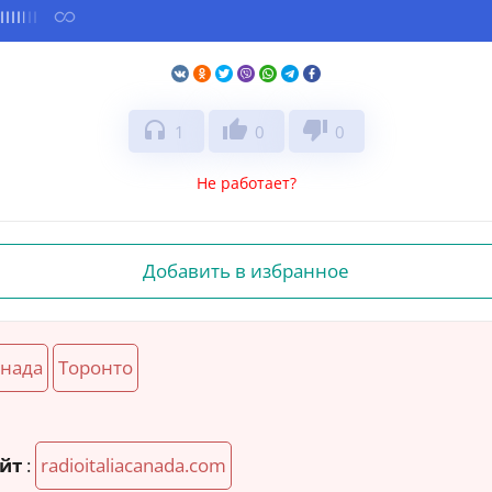
headphones
thumb_up
thumb_down
1
0
0
Не работает?
Добавить в избранное
анада
Торонто
й
йт
:
radioitaliacanada.com