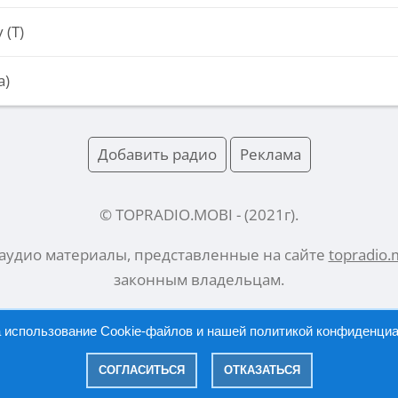
 (Т)
а)
Добавить радио
Реклама
© TOPRADIO.MOBI
- (
2021
г).
 аудио материалы, представленные на сайте
topradio.
законным владельцам.
а использование Cookie-файлов и нашей
политикой конфиденци
Русский |
English
СОГЛАСИТЬСЯ
ОТКАЗАТЬСЯ
|
Политика конфиденциальности
Правообладателям