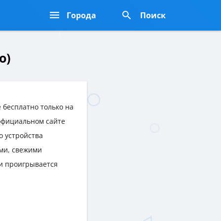
Города
Поиск
о)
 бесплатно только на
 официальном сайте
о устройства
ми, свежими
и проигрывается