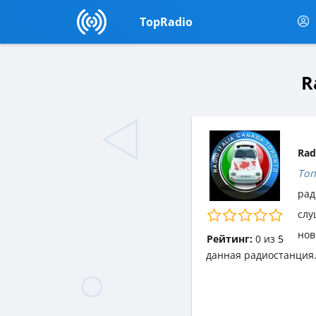
TopRadio
R
Rad
Топ
рад
слу
нов
Рейтинг:
0
из
5
данная радиостанция