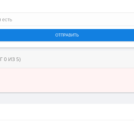
НГ
0
ИЗ
5
)