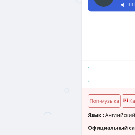
Поп-музыка
К
Язык
: Английски
Официальный са