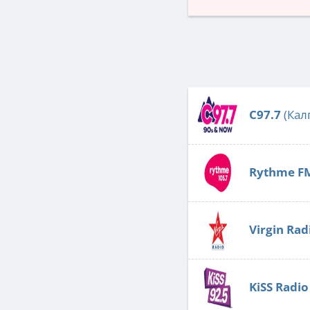
C97.7
(Кал
Rythme F
Virgin Rad
KiSS Radio