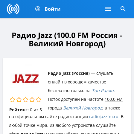
Войти
Радио Jazz (100.0 FM Россия -
Великий Новгород)
Радио Jazz (Россия)
— слушать
онлайн в хорошем качестве
бесплатно только на
Топ Радио
.
Поток доступен на частоте
100.0 FM
города
Великий Новгород
, а также
Рейтинг:
0
из
5
на официальном сайте радиостанции
radiojazzfm.ru
. В
любой точке мира, из любого устройства слушайте
эфир
радио jazz
и наслаждайтесь лучшими песнями,