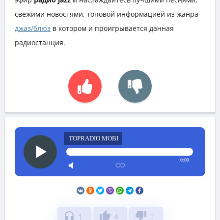
свежими новостями, топовой информацией из жанра
джаз/блюз
в котором и проигрывается данная
радиостанция.
TOPRADIO.MOBI
0:00
headphones
thumb_up
thumb_down
1
4
1